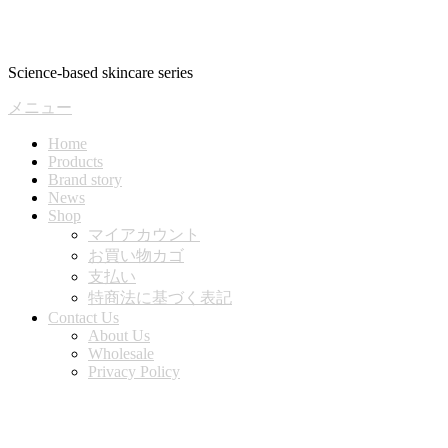
コ
ン
テ
Science-based skincare series
ン
ツ
メニュー
へ
ス
Home
Products
キ
Brand story
ッ
News
プ
Shop
マイアカウント
お買い物カゴ
支払い
特商法に基づく表記
Contact Us
About Us
Wholesale
Privacy Policy