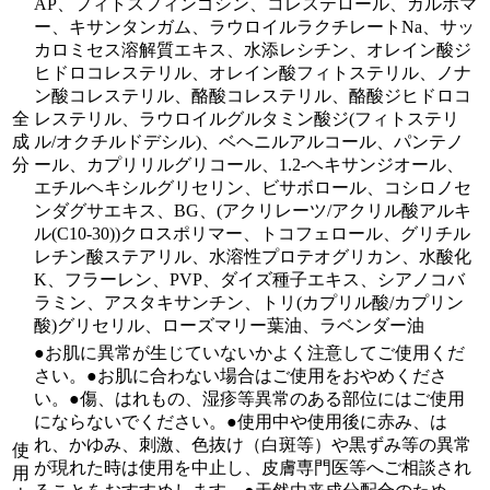
AP、フィトスフィンゴシン、コレステロール、カルボマ
ー、キサンタンガム、ラウロイルラクチレートNa、サッ
カロミセス溶解質エキス、水添レシチン、オレイン酸ジ
ヒドロコレステリル、オレイン酸フィトステリル、ノナ
ン酸コレステリル、酪酸コレステリル、酪酸ジヒドロコ
全
レステリル、ラウロイルグルタミン酸ジ(フィトステリ
成
ル/オクチルドデシル)、ベヘニルアルコール、パンテノ
分
ール、カプリリルグリコール、1.2-ヘキサンジオール、
エチルヘキシルグリセリン、ビサボロール、コシロノセ
ンダグサエキス、BG、(アクリレーツ/アクリル酸アルキ
ル(C10-30))クロスポリマー、トコフェロール、グリチル
レチン酸ステアリル、水溶性プロテオグリカン、水酸化
K、フラーレン、PVP、ダイズ種子エキス、シアノコバ
ラミン、アスタキサンチン、トリ(カプリル酸/カプリン
酸)グリセリル、ローズマリー葉油、ラベンダー油
●お肌に異常が生じていないかよく注意してご使用くだ
さい。●お肌に合わない場合はご使用をおやめくださ
い。●傷、はれもの、湿疹等異常のある部位にはご使用
にならないでください。●使用中や使用後に赤み、は
れ、かゆみ、刺激、色抜け（白斑等）や黒ずみ等の異常
使
が現れた時は使用を中止し、皮膚専門医等へご相談され
用