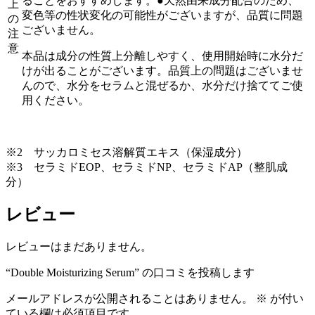
ることをおすすめします。●天然由来成分配合のため、
上
変色等の性状変化の可能性がございますが、品質に問題
の
ございません。
注
意
本品は成分の性質上分離しやすく、使用開始時に水分だ
けが出ることがございます。品質上の問題はございませ
んので、水分をセラムと混ぜるか、水分だけ捨ててご使
用ください。
※2 サッカロミセス溶解質エキス（保湿成分）
※3 セラミドEOP、セラミドNP、セラミドAP（整肌成
分）
レビュー
レビューはまだありません。
“Double Moisturizing Serum” の口コミを投稿します
メールアドレスが公開されることはありません。
※
が付い
ている欄は必須項目です