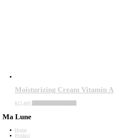
Moisturizing Cream Vitamin A
¥
15,400
お買い物カゴに追加
Ma Lune
Home
Product